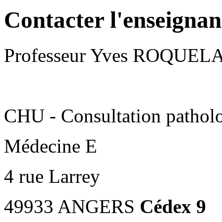
Contacter l'enseigna
Professeur Yves ROQUE
CHU - Consultation patholo
Médecine E
4 rue Larrey
49933 ANGERS
C
édex
9